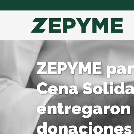
ZEPYME part
Cena Solida
entregaron 
donaciones