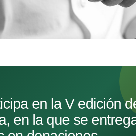
ipa en la V edición de
a, en la que se entreg
s en donaciones