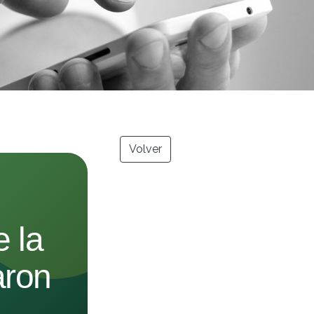
Volver
 la
aron