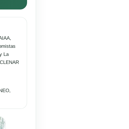
 AIAA,
omistas
y La
R, CLENAR
NNEO,