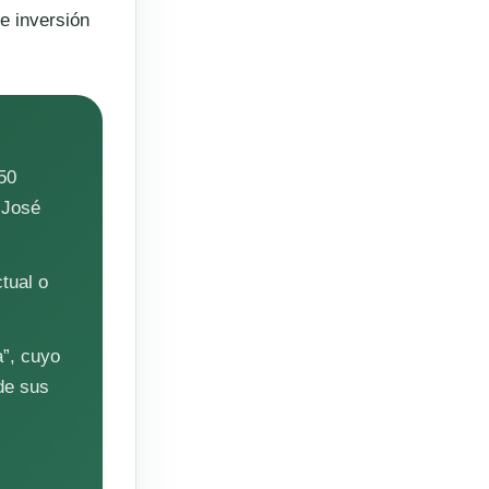
de inversión
50
 José
tual o
a”, cuyo
de sus