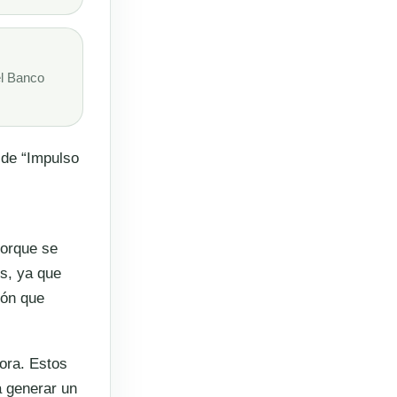
del Banco
 de “Impulso
porque se
s, ya que
ión que
ora. Estos
a generar un