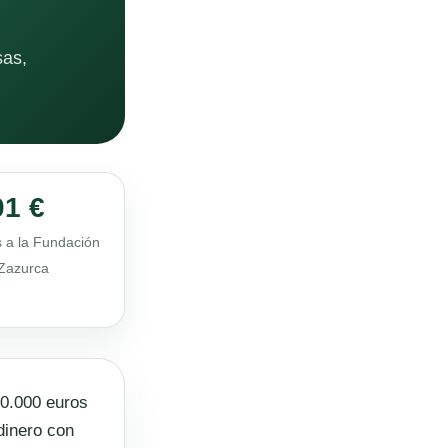
sas,
01 €
 a la Fundación
 Zazurca
30.000 euros
dinero con