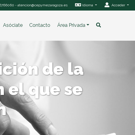
6766060
-
atencion@cepymezaragoza.es
Idioma
Acceder
Asóciate
Contacto
Área Privada
ición de la
 el que se
n