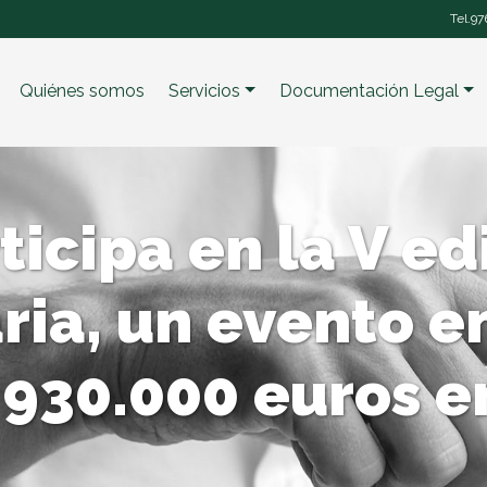
Tel.
97
Quiénes somos
Servicios
Documentación Legal
icipa en la V ed
ria, un evento en
930.000 euros e