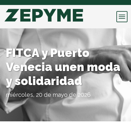
FITCA y Puerto
Venecia unen moda
y solidaridad
miércoles, 20 de mayo de 2026