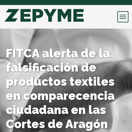
FITCA alerta de la
falsificación de
productos textiles
en comparecencia
ciudadana en las
Cortes de Aragón