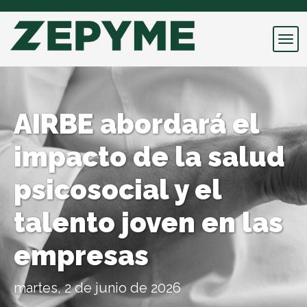
AIRBE abordará el
impacto de la salud
psicosocial y el
talento joven en las
empresas
martes, 2 de junio de 2026