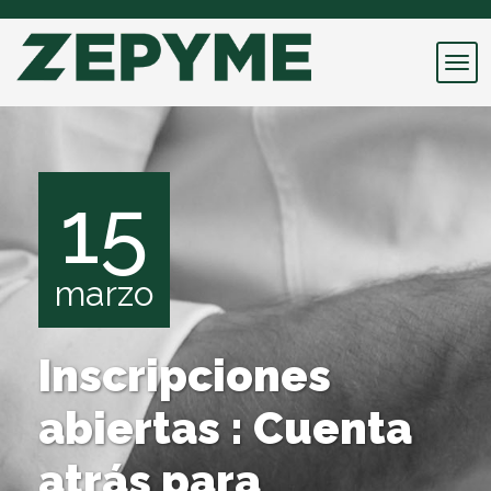
15
marzo
Inscripciones
abiertas : Cuenta
atrás para