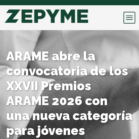
ARAME abre la
convocatoria de los
XXVII Premios
ARAME 2026 con
una nueva categoría
para jóvenes