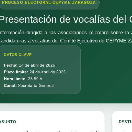
PROCESO ELECTORAL CEPYME ZARAGOZA
Presentación de vocalías del 
Información dirigida a las asociaciones miembro sobre la 
candidaturas a vocalías del Comité Ejecutivo de CEPYME Z
DATOS CLAVE
Fecha:
14 de abril de 2026
Plazo límite:
24 de abril de 2026
Hora límite:
23:59 h
Canal:
Secretaría General
ASUNTO
DESTI