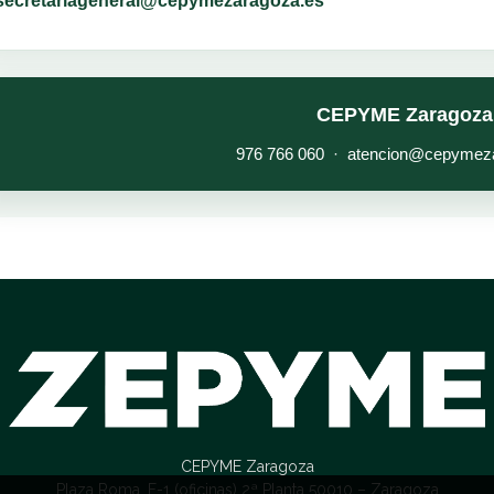
secretariageneral@cepymezaragoza.es
CEPYME Zaragoza
976 766 060
·
atencion@cepymez
CEPYME Zaragoza
Plaza Roma, F-1 (oficinas) 2ª Planta 50010 – Zaragoza