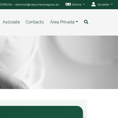
6766060
-
atencion@cepymezaragoza.es
Idioma
Acceder
Asóciate
Contacto
Área Privada